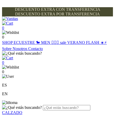
DESCUENTO EXTRA CON TRANSFERENCIA
DESCUENTO EXTRA POR TRANSFERENCIA
0
0
SHOP
ECUESTRE 🐎
MEN 🙋🏽‍♂️
sale
VERANO FLASH ☀️⚡️
Sobre Nosotros
Contacto
0
0
ES
EN
CALZADO