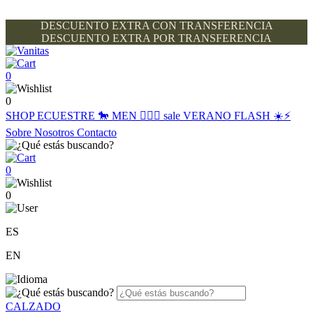
DESCUENTO EXTRA CON TRANSFERENCIA
DESCUENTO EXTRA POR TRANSFERENCIA
0
0
SHOP
ECUESTRE 🐎
MEN 🙋🏽‍♂️
sale
VERANO FLASH ☀️⚡️
Sobre Nosotros
Contacto
0
0
ES
EN
CALZADO