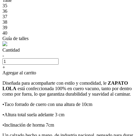
Talle
35
36
37
38
39
40
Guía de talles
Cantidad
-
+
Agregar al carrito
Diseñada para acompañarte con estilo y comodidad, le
ZAPATO
LOLA
está confeccionada 100% en cuero vacuno, tanto por dentro
como por fuera, lo que garantiza durabilidad y suavidad al caminar.
•Taco forrado de cuero con una altura de 10cm
•Altura total suela adelante 3 cm
•Inclinación de horma 7cm
Un calzado hecho a mano, de industria nacional, pensado para durar