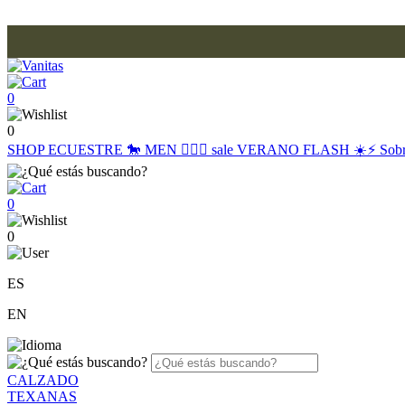
0
0
SHOP
ECUESTRE 🐎
MEN 🙋🏽‍♂️
sale
VERANO FLASH ☀️⚡️
Sob
0
0
ES
EN
CALZADO
TEXANAS