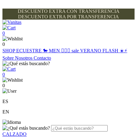
DESCUENTO EXTRA CON TRANSFERENCIA
DESCUENTO EXTRA POR TRANSFERENCIA
0
0
SHOP
ECUESTRE 🐎
MEN 🙋🏽‍♂️
sale
VERANO FLASH ☀️⚡️
Sobre Nosotros
Contacto
0
0
ES
EN
CALZADO