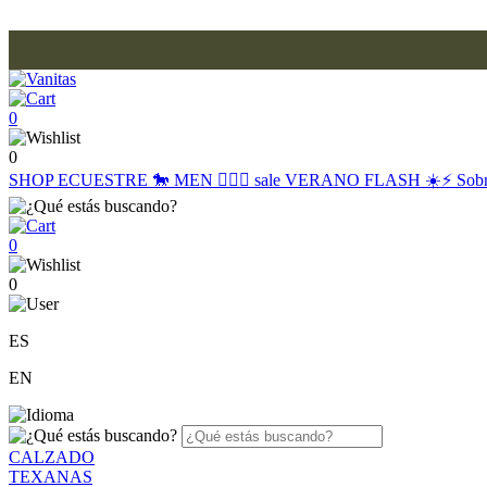
0
0
SHOP
ECUESTRE 🐎
MEN 🙋🏽‍♂️
sale
VERANO FLASH ☀️⚡️
Sob
0
0
ES
EN
CALZADO
TEXANAS