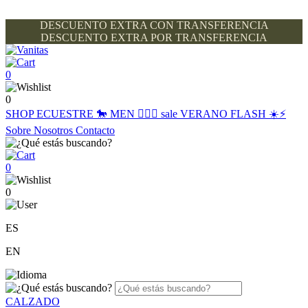
DESCUENTO EXTRA CON TRANSFERENCIA
DESCUENTO EXTRA POR TRANSFERENCIA
0
0
SHOP
ECUESTRE 🐎
MEN 🙋🏽‍♂️
sale
VERANO FLASH ☀️⚡️
Sobre Nosotros
Contacto
0
0
ES
EN
CALZADO