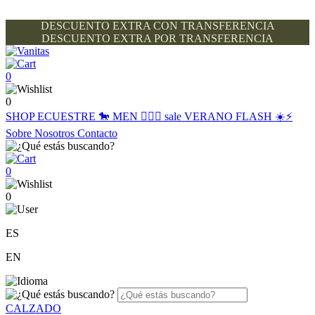
DESCUENTO EXTRA CON TRANSFERENCIA
DESCUENTO EXTRA POR TRANSFERENCIA
0
0
SHOP
ECUESTRE 🐎
MEN 🙋🏽‍♂️
sale
VERANO FLASH ☀️⚡️
Sobre Nosotros
Contacto
0
0
ES
EN
CALZADO