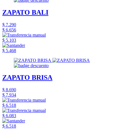
ZAPATO BALI
$ 7.290
$ 6.656
$ 5.103
$ 5.468
ZAPATO BRISA
$ 8.690
$ 7.934
$ 6.518
$ 6.083
$ 6.518