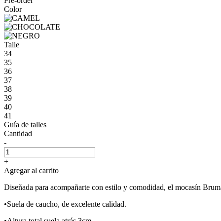
Pre-order
Color
Talle
34
35
36
37
38
39
40
41
Guía de talles
Cantidad
-
+
Agregar al carrito
Diseñada para acompañarte con estilo y comodidad, el mocasín Bruma 
•Suela de caucho, de excelente calidad.
•Altura total suela atrás 3cm