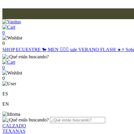
0
0
SHOP
ECUESTRE 🐎
MEN 🙋🏽‍♂️
sale
VERANO FLASH ☀️⚡️
Sob
0
0
ES
EN
CALZADO
TEXANAS