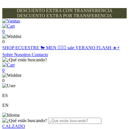
DESCUENTO EXTRA CON TRANSFERENCIA
DESCUENTO EXTRA POR TRANSFERENCIA
0
0
SHOP
ECUESTRE 🐎
MEN 🙋🏽‍♂️
sale
VERANO FLASH ☀️⚡️
Sobre Nosotros
Contacto
0
0
ES
EN
CALZADO