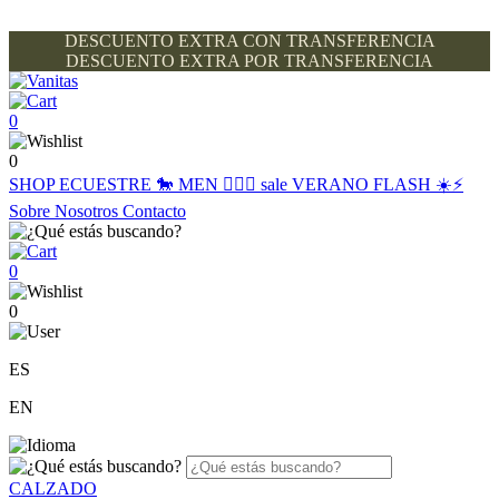
DESCUENTO EXTRA CON TRANSFERENCIA
DESCUENTO EXTRA POR TRANSFERENCIA
0
0
SHOP
ECUESTRE 🐎
MEN 🙋🏽‍♂️
sale
VERANO FLASH ☀️⚡️
Sobre Nosotros
Contacto
0
0
ES
EN
CALZADO