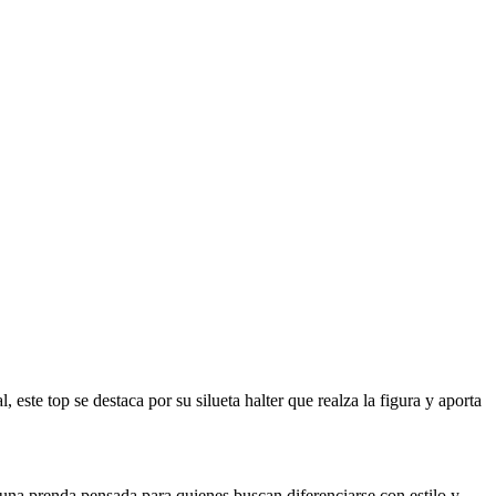
ste top se destaca por su silueta halter que realza la figura y aporta
 una prenda pensada para quienes buscan diferenciarse con estilo y