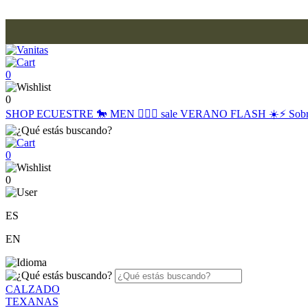
0
0
SHOP
ECUESTRE 🐎
MEN 🙋🏽‍♂️
sale
VERANO FLASH ☀️⚡️
Sob
0
0
ES
EN
CALZADO
TEXANAS