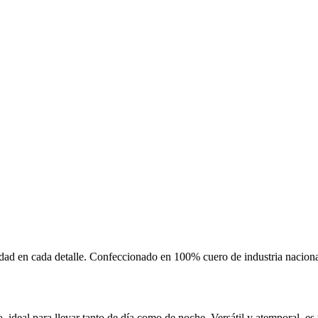
ad en cada detalle. Confeccionado en 100% cuero de industria nacional, e
, ideal para llevar tanto de día como de noche. Versátil y atemporal, es