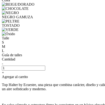
Color
NEGRO GAMUZA
TOSTADO
Talle
S
M
L
Guía de talles
Cantidad
-
+
Agregar al carrito
Top Halter by Ecuestre, una pieza que combina carácter, diseño y calid
un aire sofisticado y moderno.
Su calce cómodo y estructura firme lo convierten en un básico elevado