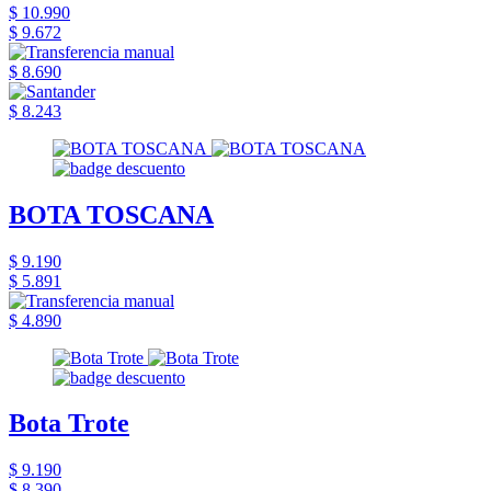
$ 10.990
$ 9.672
$ 8.690
$ 8.243
BOTA TOSCANA
$ 9.190
$ 5.891
$ 4.890
Bota Trote
$ 9.190
$ 8.390