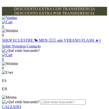
DESCUENTO EXTRA CON TRANSFERENCIA
DESCUENTO EXTRA POR TRANSFERENCIA
0
0
SHOP
ECUESTRE 🐎
MEN 🙋🏽‍♂️
sale
VERANO FLASH ☀️⚡️
Sobre Nosotros
Contacto
0
0
ES
EN
CALZADO