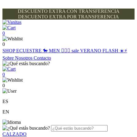
DESCUENTO EXTRA CON TRANSFERENCIA
DESCUENTO EXTRA POR TRANSFERENCIA
0
0
SHOP
ECUESTRE 🐎
MEN 🙋🏽‍♂️
sale
VERANO FLASH ☀️⚡️
Sobre Nosotros
Contacto
0
0
ES
EN
CALZADO