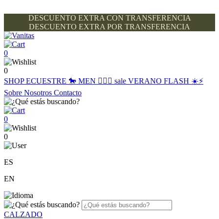
DESCUENTO EXTRA CON TRANSFERENCIA
DESCUENTO EXTRA POR TRANSFERENCIA
0
0
SHOP
ECUESTRE 🐎
MEN 🙋🏽‍♂️
sale
VERANO FLASH ☀️⚡️
Sobre Nosotros
Contacto
0
0
ES
EN
CALZADO