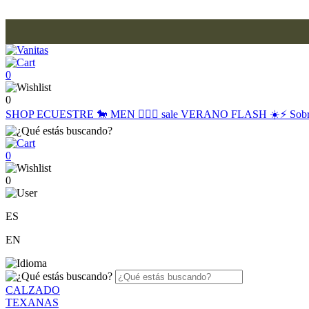
0
0
SHOP
ECUESTRE 🐎
MEN 🙋🏽‍♂️
sale
VERANO FLASH ☀️⚡️
Sob
0
0
ES
EN
CALZADO
TEXANAS