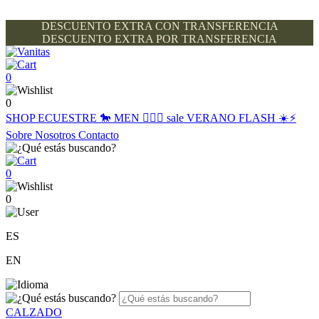
DESCUENTO EXTRA CON TRANSFERENCIA
DESCUENTO EXTRA POR TRANSFERENCIA
0
0
SHOP
ECUESTRE 🐎
MEN 🙋🏽‍♂️
sale
VERANO FLASH ☀️⚡️
Sobre Nosotros
Contacto
0
0
ES
EN
CALZADO