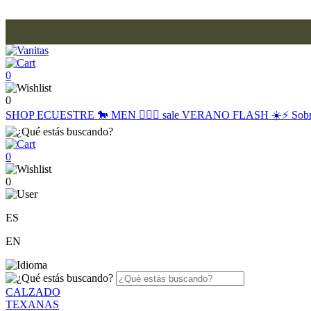
0
0
SHOP
ECUESTRE 🐎
MEN 🙋🏽‍♂️
sale
VERANO FLASH ☀️⚡️
Sob
0
0
ES
EN
CALZADO
TEXANAS