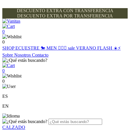
DESCUENTO EXTRA CON TRANSFERENCIA
DESCUENTO EXTRA POR TRANSFERENCIA
0
0
SHOP
ECUESTRE 🐎
MEN 🙋🏽‍♂️
sale
VERANO FLASH ☀️⚡️
Sobre Nosotros
Contacto
0
0
ES
EN
CALZADO