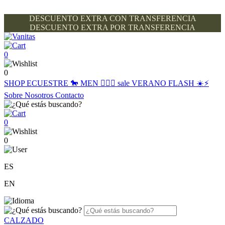
DESCUENTO EXTRA CON TRANSFERENCIA
DESCUENTO EXTRA POR TRANSFERENCIA
0
0
SHOP
ECUESTRE 🐎
MEN 🙋🏽‍♂️
sale
VERANO FLASH ☀️⚡️
Sobre Nosotros
Contacto
0
0
ES
EN
CALZADO