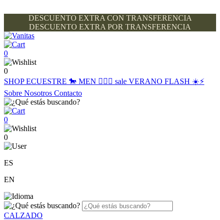
DESCUENTO EXTRA CON TRANSFERENCIA
DESCUENTO EXTRA POR TRANSFERENCIA
0
0
SHOP
ECUESTRE 🐎
MEN 🙋🏽‍♂️
sale
VERANO FLASH ☀️⚡️
Sobre Nosotros
Contacto
0
0
ES
EN
CALZADO