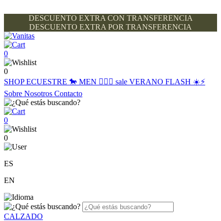
DESCUENTO EXTRA CON TRANSFERENCIA
DESCUENTO EXTRA POR TRANSFERENCIA
0
0
SHOP
ECUESTRE 🐎
MEN 🙋🏽‍♂️
sale
VERANO FLASH ☀️⚡️
Sobre Nosotros
Contacto
0
0
ES
EN
CALZADO