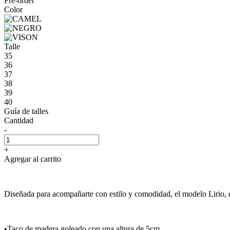
Pre-order
Color
Talle
35
36
37
38
39
40
Guía de talles
Cantidad
-
+
Agregar al carrito
Diseñada para acompañarte con estilo y comodidad, el modelo Lirio, 
•Taco de madera goleado con una altura de 5cm