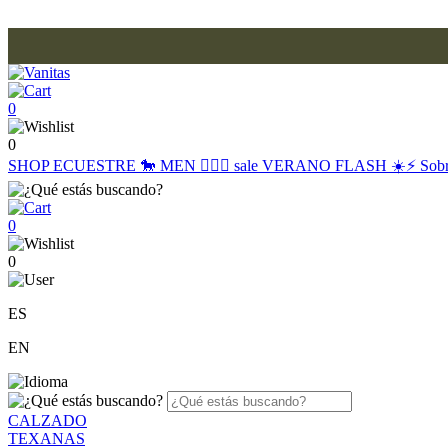
0
0
SHOP
ECUESTRE 🐎
MEN 🙋🏽‍♂️
sale
VERANO FLASH ☀️⚡️
Sob
0
0
ES
EN
CALZADO
TEXANAS