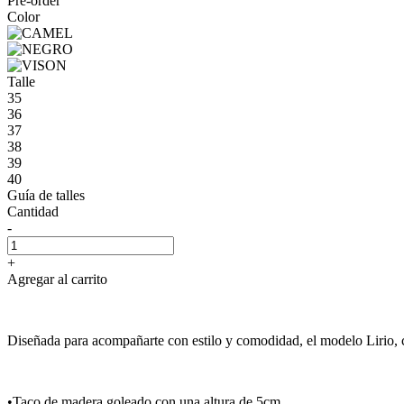
Pre-order
Color
Talle
35
36
37
38
39
40
Guía de talles
Cantidad
-
+
Agregar al carrito
Diseñada para acompañarte con estilo y comodidad, el modelo Lirio, 
•Taco de madera goleado con una altura de 5cm