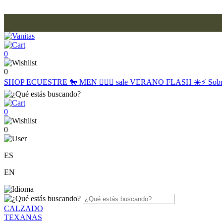
0
0
SHOP
ECUESTRE 🐎
MEN 🙋🏽‍♂️
sale
VERANO FLASH ☀️⚡️
Sob
0
0
ES
EN
CALZADO
TEXANAS