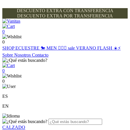
DESCUENTO EXTRA CON TRANSFERENCIA
DESCUENTO EXTRA POR TRANSFERENCIA
0
0
SHOP
ECUESTRE 🐎
MEN 🙋🏽‍♂️
sale
VERANO FLASH ☀️⚡️
Sobre Nosotros
Contacto
0
0
ES
EN
CALZADO