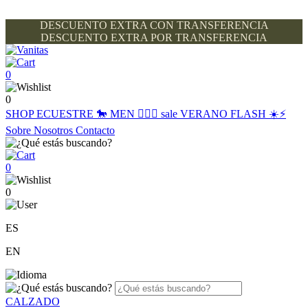
DESCUENTO EXTRA CON TRANSFERENCIA
DESCUENTO EXTRA POR TRANSFERENCIA
0
0
SHOP
ECUESTRE 🐎
MEN 🙋🏽‍♂️
sale
VERANO FLASH ☀️⚡️
Sobre Nosotros
Contacto
0
0
ES
EN
CALZADO