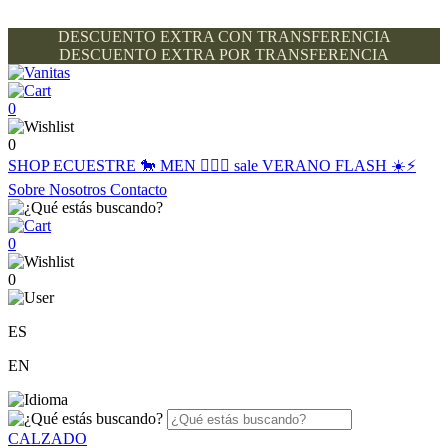
DESCUENTO EXTRA CON TRANSFERENCIA
DESCUENTO EXTRA POR TRANSFERENCIA
0
0
SHOP
ECUESTRE 🐎
MEN 🙋🏽‍♂️
sale
VERANO FLASH ☀️⚡️
Sobre Nosotros
Contacto
0
0
ES
EN
CALZADO