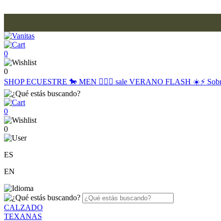
0
0
SHOP
ECUESTRE 🐎
MEN 🙋🏽‍♂️
sale
VERANO FLASH ☀️⚡️
Sob
0
0
ES
EN
CALZADO
TEXANAS