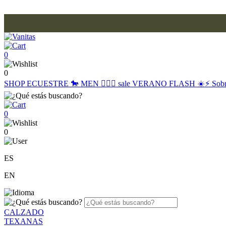
0
0
SHOP
ECUESTRE 🐎
MEN 🙋🏽‍♂️
sale
VERANO FLASH ☀️⚡️
Sob
0
0
ES
EN
CALZADO
TEXANAS