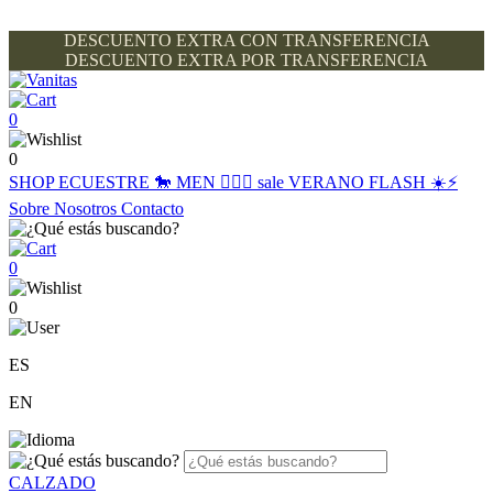
DESCUENTO EXTRA CON TRANSFERENCIA
DESCUENTO EXTRA POR TRANSFERENCIA
0
0
SHOP
ECUESTRE 🐎
MEN 🙋🏽‍♂️
sale
VERANO FLASH ☀️⚡️
Sobre Nosotros
Contacto
0
0
ES
EN
CALZADO