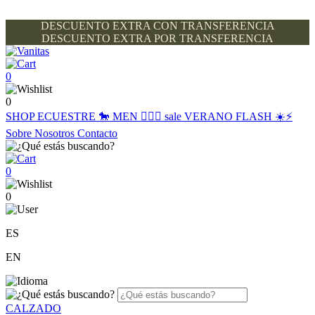
DESCUENTO EXTRA CON TRANSFERENCIA
DESCUENTO EXTRA POR TRANSFERENCIA
0
0
SHOP
ECUESTRE 🐎
MEN 🙋🏽‍♂️
sale
VERANO FLASH ☀️⚡️
Sobre Nosotros
Contacto
0
0
ES
EN
CALZADO