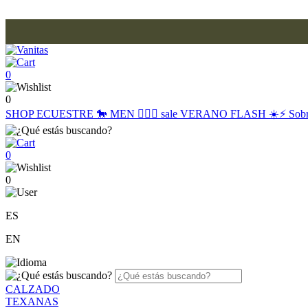
0
0
SHOP
ECUESTRE 🐎
MEN 🙋🏽‍♂️
sale
VERANO FLASH ☀️⚡️
Sob
0
0
ES
EN
CALZADO
TEXANAS