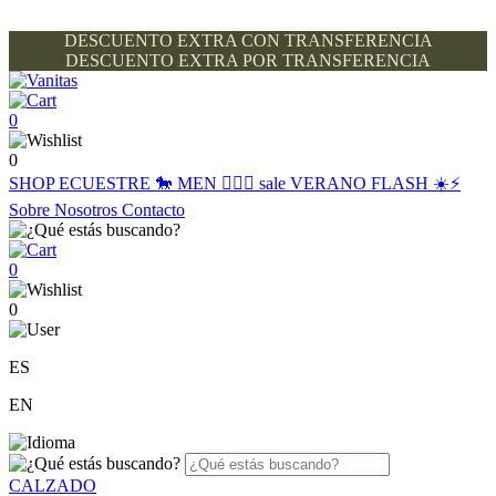
DESCUENTO EXTRA CON TRANSFERENCIA
DESCUENTO EXTRA POR TRANSFERENCIA
0
0
SHOP
ECUESTRE 🐎
MEN 🙋🏽‍♂️
sale
VERANO FLASH ☀️⚡️
Sobre Nosotros
Contacto
0
0
ES
EN
CALZADO