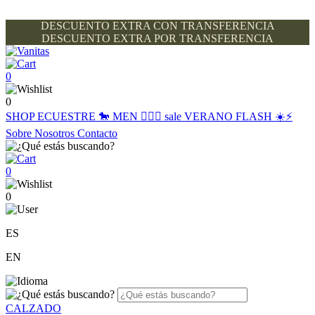
DESCUENTO EXTRA CON TRANSFERENCIA
DESCUENTO EXTRA POR TRANSFERENCIA
0
0
SHOP
ECUESTRE 🐎
MEN 🙋🏽‍♂️
sale
VERANO FLASH ☀️⚡️
Sobre Nosotros
Contacto
0
0
ES
EN
CALZADO