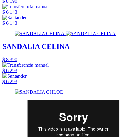
$ 8.190
$ 6.143
$ 6.143
SANDALIA CELINA
$ 8.390
$ 6.293
$ 6.293