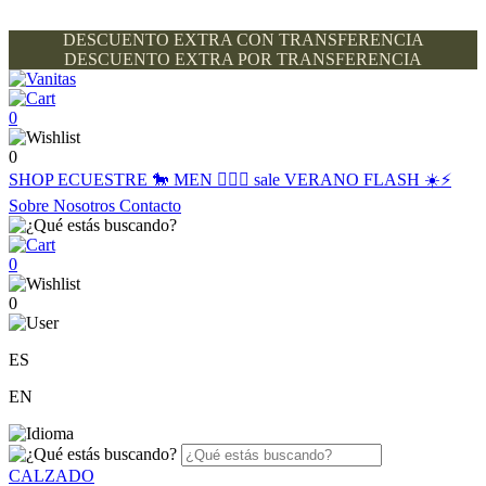
DESCUENTO EXTRA CON TRANSFERENCIA
DESCUENTO EXTRA POR TRANSFERENCIA
0
0
SHOP
ECUESTRE 🐎
MEN 🙋🏽‍♂️
sale
VERANO FLASH ☀️⚡️
Sobre Nosotros
Contacto
0
0
ES
EN
CALZADO