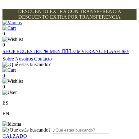
DESCUENTO EXTRA CON TRANSFERENCIA
DESCUENTO EXTRA POR TRANSFERENCIA
0
0
SHOP
ECUESTRE 🐎
MEN 🙋🏽‍♂️
sale
VERANO FLASH ☀️⚡️
Sobre Nosotros
Contacto
0
0
ES
EN
CALZADO