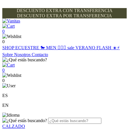
DESCUENTO EXTRA CON TRANSFERENCIA
DESCUENTO EXTRA POR TRANSFERENCIA
0
0
SHOP
ECUESTRE 🐎
MEN 🙋🏽‍♂️
sale
VERANO FLASH ☀️⚡️
Sobre Nosotros
Contacto
0
0
ES
EN
CALZADO