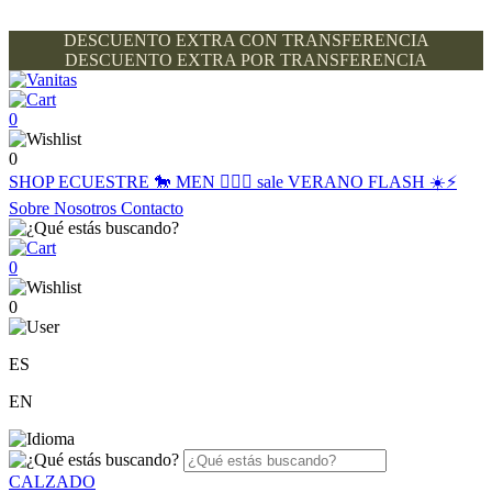
DESCUENTO EXTRA CON TRANSFERENCIA
DESCUENTO EXTRA POR TRANSFERENCIA
0
0
SHOP
ECUESTRE 🐎
MEN 🙋🏽‍♂️
sale
VERANO FLASH ☀️⚡️
Sobre Nosotros
Contacto
0
0
ES
EN
CALZADO