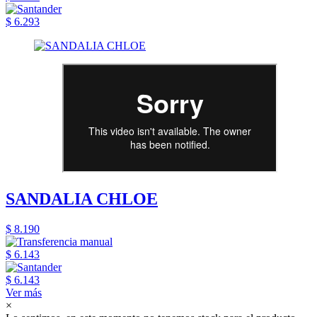
$ 6.293
SANDALIA CHLOE
$ 8.190
$ 6.143
$ 6.143
Ver más
×