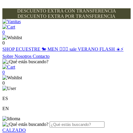
DESCUENTO EXTRA CON TRANSFERENCIA
DESCUENTO EXTRA POR TRANSFERENCIA
0
0
SHOP
ECUESTRE 🐎
MEN 🙋🏽‍♂️
sale
VERANO FLASH ☀️⚡️
Sobre Nosotros
Contacto
0
0
ES
EN
CALZADO