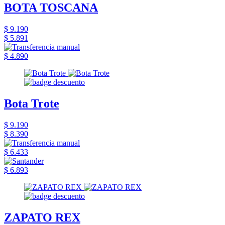
BOTA TOSCANA
$ 9.190
$ 5.891
$ 4.890
Bota Trote
$ 9.190
$ 8.390
$ 6.433
$ 6.893
ZAPATO REX