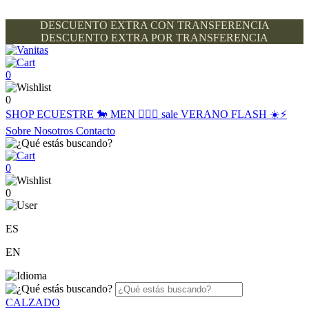
DESCUENTO EXTRA CON TRANSFERENCIA
DESCUENTO EXTRA POR TRANSFERENCIA
0
0
SHOP
ECUESTRE 🐎
MEN 🙋🏽‍♂️
sale
VERANO FLASH ☀️⚡️
Sobre Nosotros
Contacto
0
0
ES
EN
CALZADO