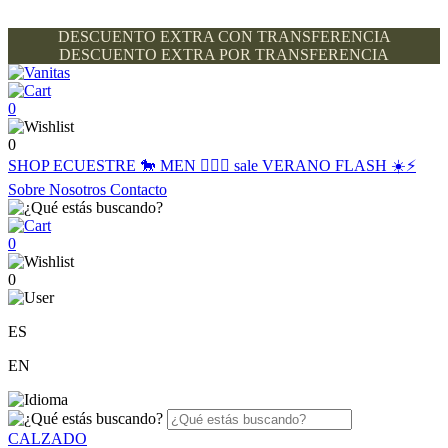
DESCUENTO EXTRA CON TRANSFERENCIA
DESCUENTO EXTRA POR TRANSFERENCIA
0
0
SHOP
ECUESTRE 🐎
MEN 🙋🏽‍♂️
sale
VERANO FLASH ☀️⚡️
Sobre Nosotros
Contacto
0
0
ES
EN
CALZADO