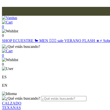
0
0
SHOP
ECUESTRE 🐎
MEN 🙋🏽‍♂️
sale
VERANO FLASH ☀️⚡️
Sob
0
0
ES
EN
CALZADO
TEXANAS