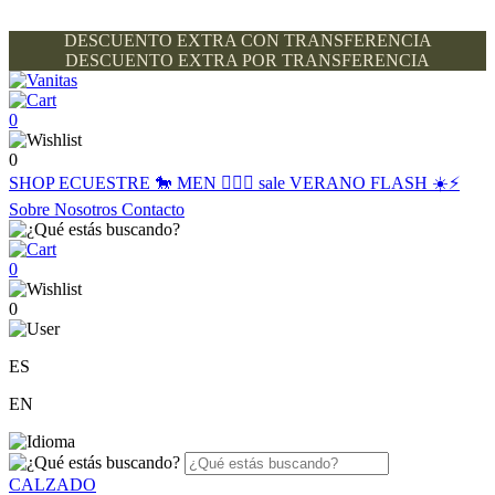
DESCUENTO EXTRA CON TRANSFERENCIA
DESCUENTO EXTRA POR TRANSFERENCIA
0
0
SHOP
ECUESTRE 🐎
MEN 🙋🏽‍♂️
sale
VERANO FLASH ☀️⚡️
Sobre Nosotros
Contacto
0
0
ES
EN
CALZADO