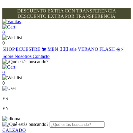
DESCUENTO EXTRA CON TRANSFERENCIA
DESCUENTO EXTRA POR TRANSFERENCIA
0
0
SHOP
ECUESTRE 🐎
MEN 🙋🏽‍♂️
sale
VERANO FLASH ☀️⚡️
Sobre Nosotros
Contacto
0
0
ES
EN
CALZADO