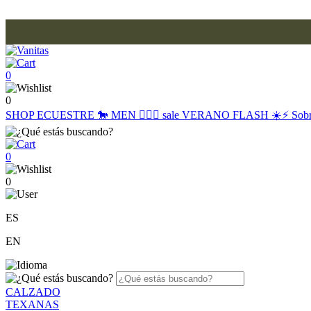
0
0
SHOP
ECUESTRE 🐎
MEN 🙋🏽‍♂️
sale
VERANO FLASH ☀️⚡️
Sob
0
0
ES
EN
CALZADO
TEXANAS