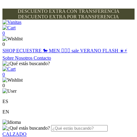
DESCUENTO EXTRA CON TRANSFERENCIA
DESCUENTO EXTRA POR TRANSFERENCIA
0
0
SHOP
ECUESTRE 🐎
MEN 🙋🏽‍♂️
sale
VERANO FLASH ☀️⚡️
Sobre Nosotros
Contacto
0
0
ES
EN
CALZADO