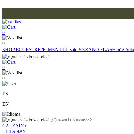
0
0
SHOP
ECUESTRE 🐎
MEN 🙋🏽‍♂️
sale
VERANO FLASH ☀️⚡️
Sob
0
0
ES
EN
CALZADO
TEXANAS