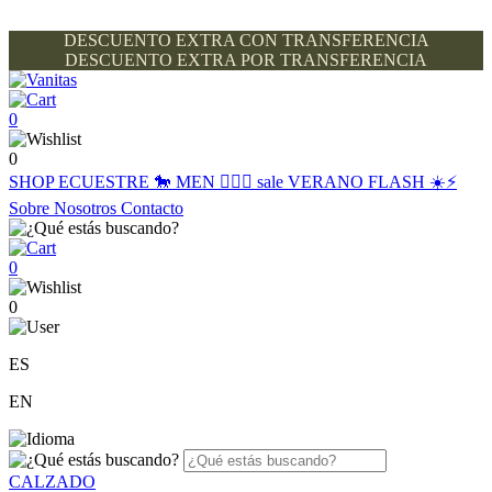
DESCUENTO EXTRA CON TRANSFERENCIA
DESCUENTO EXTRA POR TRANSFERENCIA
0
0
SHOP
ECUESTRE 🐎
MEN 🙋🏽‍♂️
sale
VERANO FLASH ☀️⚡️
Sobre Nosotros
Contacto
0
0
ES
EN
CALZADO