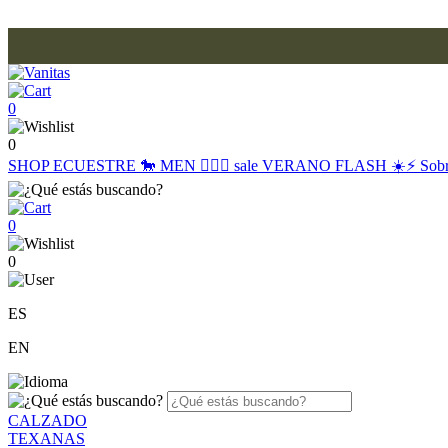
0
0
SHOP
ECUESTRE 🐎
MEN 🙋🏽‍♂️
sale
VERANO FLASH ☀️⚡️
Sob
0
0
ES
EN
CALZADO
TEXANAS