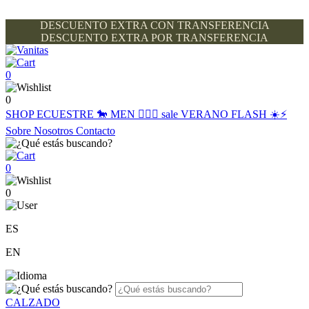
DESCUENTO EXTRA CON TRANSFERENCIA
DESCUENTO EXTRA POR TRANSFERENCIA
0
0
SHOP
ECUESTRE 🐎
MEN 🙋🏽‍♂️
sale
VERANO FLASH ☀️⚡️
Sobre Nosotros
Contacto
0
0
ES
EN
CALZADO