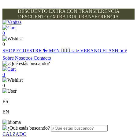
DESCUENTO EXTRA CON TRANSFERENCIA
DESCUENTO EXTRA POR TRANSFERENCIA
0
0
SHOP
ECUESTRE 🐎
MEN 🙋🏽‍♂️
sale
VERANO FLASH ☀️⚡️
Sobre Nosotros
Contacto
0
0
ES
EN
CALZADO